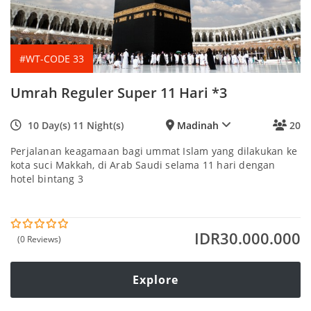
#WT-CODE 33
Umrah Reguler Super 11 Hari *3
10 Day(s) 11 Night(s)
Madinah
20
Perjalanan keagamaan bagi ummat Islam yang dilakukan ke
kota suci Makkah, di Arab Saudi selama 11 hari dengan
hotel bintang 3
IDR
30.000.000
(0 Reviews)
0
5
o
u
t
Explore
o
f