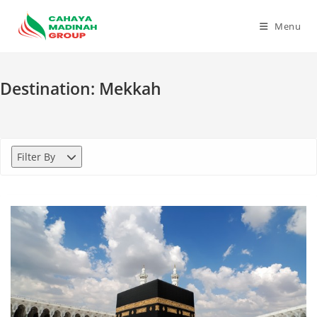
Skip
to
Menu
content
Destination:
Mekkah
Filter By