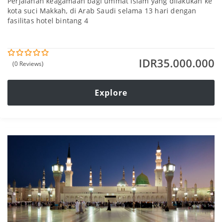
Perjalanan keagamaan bagi ummat Islam yang dilakukan ke
kota suci Makkah, di Arab Saudi selama 13 hari dengan
fasilitas hotel bintang 4
IDR
35.000.000
(0 Reviews)
0
5
o
u
t
Explore
o
f