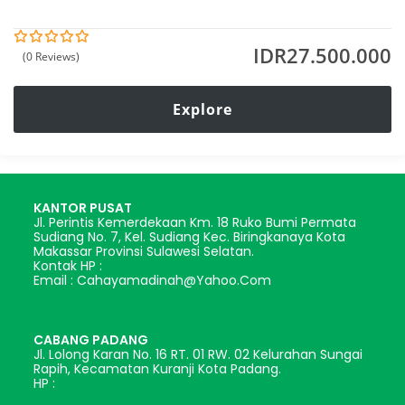
IDR
27.500.000
(0 Reviews)
0
5
o
u
t
Explore
o
f
KANTOR PUSAT
Jl. Perintis Kemerdekaan Km. 18 Ruko Bumi Permata
Sudiang No. 7, Kel. Sudiang Kec. Biringkanaya Kota
Makassar Provinsi Sulawesi Selatan.
Kontak HP :
Email : Cahayamadinah@yahoo.com
CABANG PADANG
Jl. Lolong Karan No. 16 RT. 01 RW. 02 Kelurahan Sungai
Rapih, Kecamatan Kuranji Kota Padang.
HP :