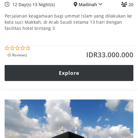
12 Day(s) 13 Night(s)
Madinah
20
Perjalanan keagamaan bagi ummat Islam yang dilakukan ke
kota suci Makkah, di Arab Saudi selama 13 hari dengan
fasilitas hotel bintang 3
IDR
33.000.000
(0 Reviews)
0
5
o
u
t
Explore
o
f