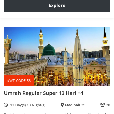
f
Explore
#WT-CODE 53
Umrah Reguler Super 13 Hari *4
12 Day(s) 13 Night(s)
Madinah
20