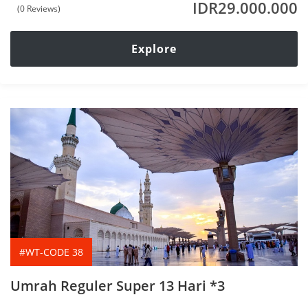
IDR
29.000.000
(0 Reviews)
0
5
o
u
t
Explore
o
f
#WT-CODE 38
Umrah Reguler Super 13 Hari *3