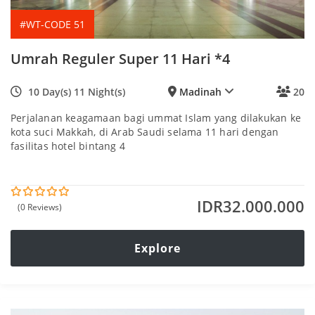
#WT-CODE 51
Umrah Reguler Super 11 Hari *4
10 Day(s) 11 Night(s)
Madinah
20
Perjalanan keagamaan bagi ummat Islam yang dilakukan ke
kota suci Makkah, di Arab Saudi selama 11 hari dengan
fasilitas hotel bintang 4
IDR
32.000.000
(0 Reviews)
0
5
o
u
t
Explore
o
f