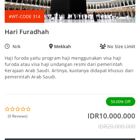
#WT-CODE 314
Hari Furadhah
N/A
Mekkah
No Size Limit
Haji furoda yaitu program haji menggunakan visa haji
furoda atau visa haji undangan resmi dari pemerintah
Kerajaan Arab Saudi. Artinya, kuotanya didapat khusus dari
pemerintah Arab Saudi.
50.00%
Off
IDR
10.000.000
(0 Reviews)
0
5
o
IDR
20.000.000
u
t
o