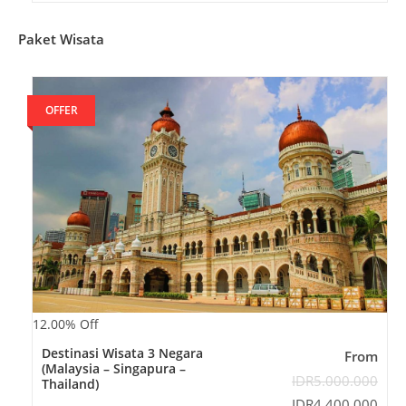
u
t
o
Paket Wisata
f
OFFER
12.00%
Off
Destinasi Wisata 3 Negara
From
(Malaysia – Singapura –
IDR
5.000.000
Thailand)
IDR
4.400.000