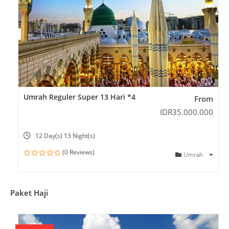
Umrah Reguler Super 13 Hari *4
From
IDR
35.000.000
12 Day(s) 13 Night(s)
(0 Reviews)
Umrah
0
o
u
t
o
Paket Haji
f