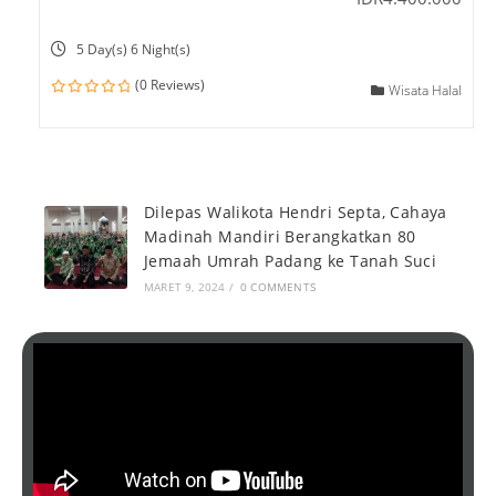
5 Day(s) 6 Night(s)
(0 Reviews)
Wisata Halal
0
o
u
t
o
f
Dilepas Walikota Hendri Septa, Cahaya
Madinah Mandiri Berangkatkan 80
Jemaah Umrah Padang ke Tanah Suci
MARET 9, 2024
/
0 COMMENTS