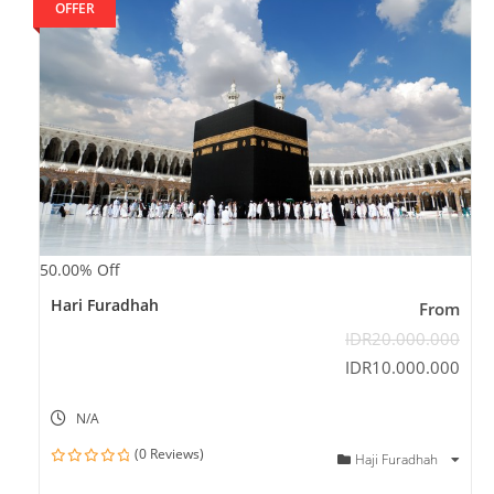
OFFER
50.00%
Off
Hari Furadhah
From
IDR
20.000.000
IDR
10.000.000
N/A
(0 Reviews)
Haji Furadhah
0
o