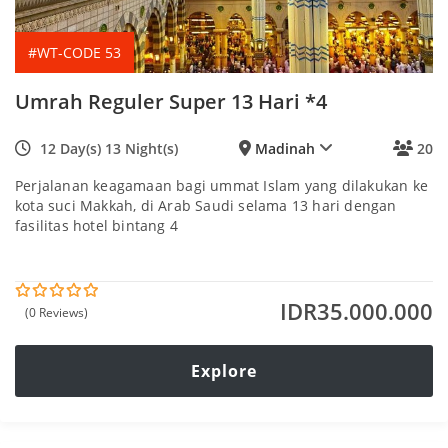
#WT-CODE 53
Umrah Reguler Super 13 Hari *4
12 Day(s) 13 Night(s)
Madinah
20
Perjalanan keagamaan bagi ummat Islam yang dilakukan ke
kota suci Makkah, di Arab Saudi selama 13 hari dengan
fasilitas hotel bintang 4
IDR
35.000.000
(0 Reviews)
0
5
o
u
t
Explore
o
f