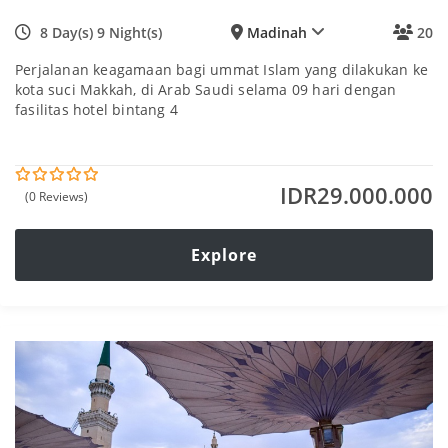
8 Day(s) 9 Night(s)
Madinah
20
Perjalanan keagamaan bagi ummat Islam yang dilakukan ke
kota suci Makkah, di Arab Saudi selama 09 hari dengan
fasilitas hotel bintang 4
IDR
29.000.000
(0 Reviews)
0
5
o
u
t
Explore
o
f