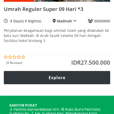
Umrah Reguler Super 09 Hari *3
8 Day(s) 9 Night(s)
Madinah
30500000
Perjalanan keagamaan bagi ummat Islam yang dilakukan ke
kota suci Makkah, di Arab Saudi selama 09 hari dengan
fasilitas hotel bintang 3
IDR
27.500.000
(0 Reviews)
0
5
o
u
t
Explore
o
f
KANTOR PUSAT
Jl. Perintis Kemerdekaan Km. 18 Ruko Bumi Permata
Sudiang No. 7, Kel. Sudiang Kec. Biringkanaya Kota