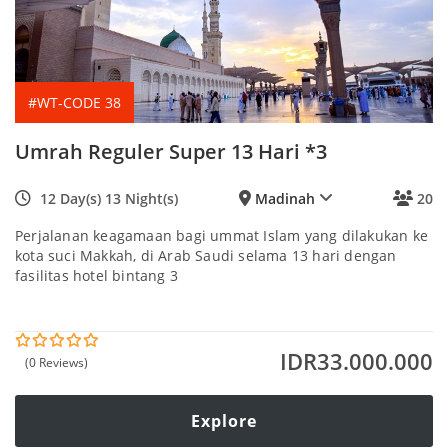
#WT-CODE 38
Umrah Reguler Super 13 Hari *3
12 Day(s) 13 Night(s)
Madinah
20
Perjalanan keagamaan bagi ummat Islam yang dilakukan ke
kota suci Makkah, di Arab Saudi selama 13 hari dengan
fasilitas hotel bintang 3
IDR
33.000.000
(0 Reviews)
0
5
o
u
t
Explore
o
f