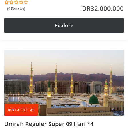
IDR
32.000.000
(0 Reviews)
0
5
o
u
t
Explore
o
f
#WT-CODE 49
Umrah Reguler Super 09 Hari *4